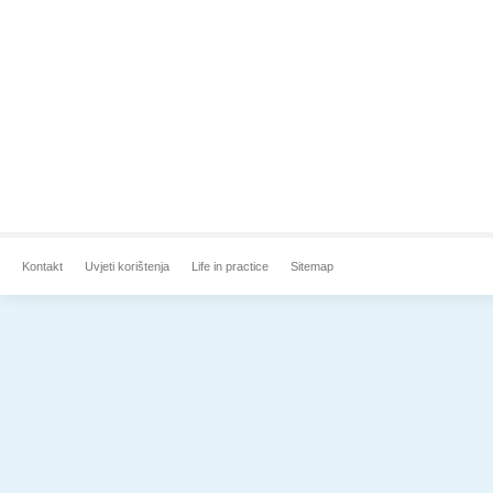
Kontakt
Uvjeti korištenja
Life in practice
Sitemap