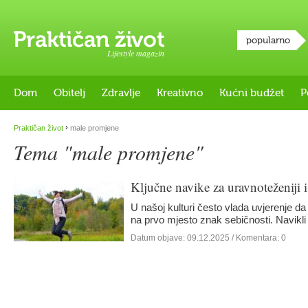
popularno
Lifestyle magazin
Dom
Obitelj
Zdravlje
Kreativno
Kućni budžet
P
›
Praktičan život
male promjene
Tema "male promjene"
Ključne navike za uravnoteženiji i 
U našoj kulturi često vlada uvjerenje da j
na prvo mjesto znak sebičnosti. Navikl
Datum objave:
09.12.2025
/ Komentara: 0