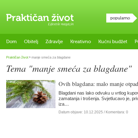
popularno
Lifestyle magazin
Dom
Obitelj
Zdravlje
Kreativno
Kućni budžet
P
›
Praktičan život
manje smeća za blagdane
Tema "manje smeća za blagdane"
Ovih blagdana: malo manje otpada
Blagdani nas lako odvuku u vrtlog kupo
zamatanja i trošenja. Svjetlucavo je, priv
iza…
Datum objave:
10.12.2025
/ Komentara: 0