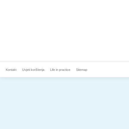
Kontakt
Uvjeti korištenja
Life in practice
Sitemap