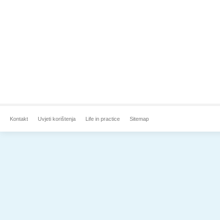
Kontakt
Uvjeti korištenja
Life in practice
Sitemap