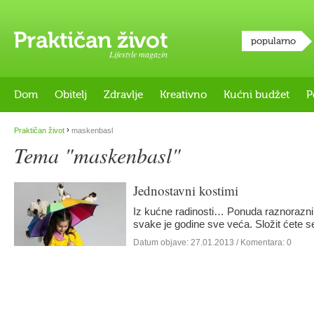
popularno
Lifestyle magazin
Dom
Obitelj
Zdravlje
Kreativno
Kućni budžet
P
›
Praktičan život
maskenbasl
Tema "maskenbasl"
Jednostavni kostimi
Iz kućne radinosti… Ponuda raznorazni
svake je godine sve veća. Složit ćete s
Datum objave:
27.01.2013
/ Komentara: 0