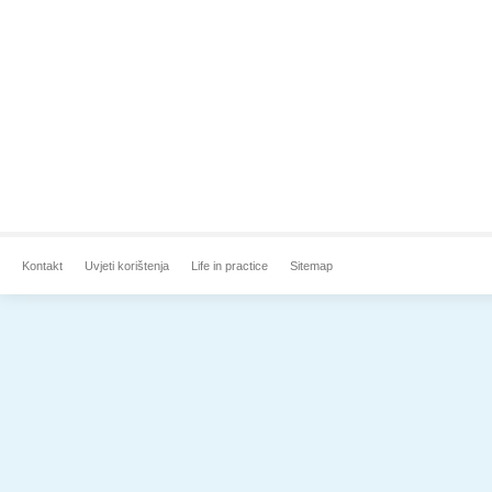
Kontakt
Uvjeti korištenja
Life in practice
Sitemap