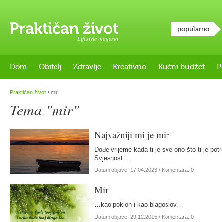
popularno
Lifestyle magazin
Dom
Obitelj
Zdravlje
Kreativno
Kućni budžet
P
›
Praktičan život
mir
Tema "mir"
Najvažniji mi je mir
Dođe vrijeme kada ti je sve ono što ti je potr
Svjesnost…
Datum objave:
17.04.2023
/ Komentara: 0
Mir
…kao poklon i kao blagoslov…
Datum objave:
29.12.2015
/ Komentara: 0