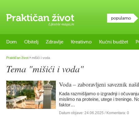
popularno
Lifestyle magazin
Dom
Obitelj
Zdravlje
Kreativno
Kućni budžet
P
›
Praktičan život
mišići i voda
Tema "mišići i voda"
Voda – zaboravljeni saveznik naši
Kada razmišljamo o izgradnji i očuvanj
mislimo na proteine, utege i treninge. No
faktor…
Datum objave:
24.06.2025
/ Komentara: 0