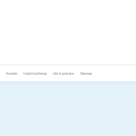
Kontakt
Uvjeti korištenja
Life in practice
Sitemap