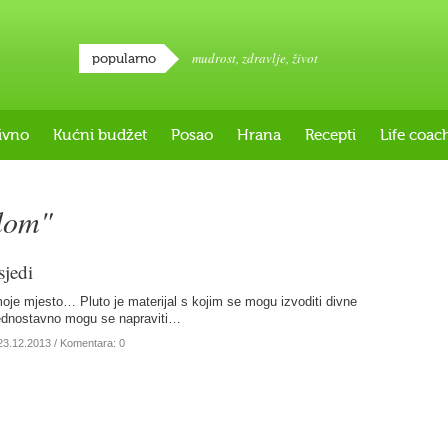
mudrost
,
zdravlje
,
život
popularno
ivno
Kućni budžet
Posao
Hrana
Recepti
Life coac
olom"
sjedi
oje mjesto… Pluto je materijal s kojim se mogu izvoditi divne
 jednostavno mogu se napraviti…
23.12.2013
/ Komentara: 0