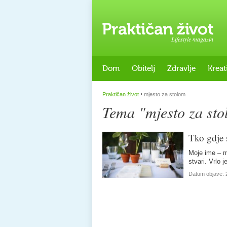
Lifestyle magazin
Dom
Obitelj
Zdravlje
Kreat
›
Praktičan život
mjesto za stolom
Tema "mjesto za st
Tko gdje 
Moje ime – m
stvari. Vrlo
Datum objave: