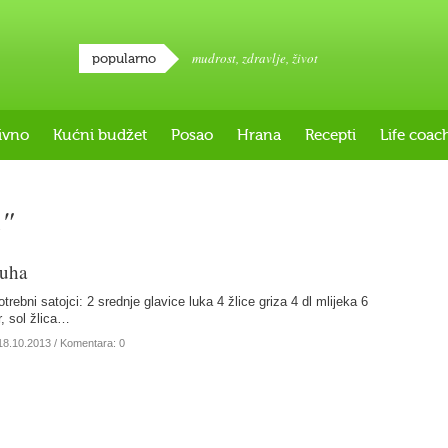
mudrost
,
zdravlje
,
život
popularno
ivno
Kućni budžet
Posao
Hrana
Recepti
Life coac
a"
juha
ebni satojci: 2 srednje glavice luka 4 žlice griza 4 dl mlijeka 6
, sol žlica…
18.10.2013
/ Komentara: 0