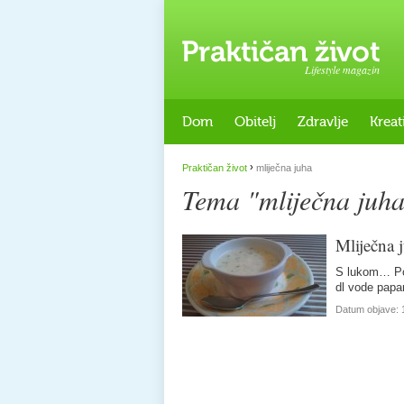
Lifestyle magazin
Dom
Obitelj
Zdravlje
Kreat
›
Praktičan život
mliječna juha
Tema "mliječna juh
Mliječna 
S lukom… Potr
dl vode papar
Datum objave: