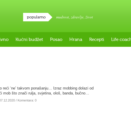
mudrost
,
zdravlje
,
život
popularno
ivno
Kućni budžet
Posao
Hrana
Recepti
Life coac
o reći ‘ne’ takvom ponašanju… Izraz mobbing dolazi od
či mob što znači rulja, svjetina, ološ, banda, bučno…
07.12.2020
/ Komentara: 0