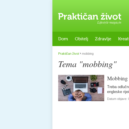
Lifestyle magazin
Dom
Obitelj
Zdravlje
Kreat
›
Praktičan život
mobbing
Tema "mobbing"
Mobbing
Treba odlučn
engleske rije
Datum objave: