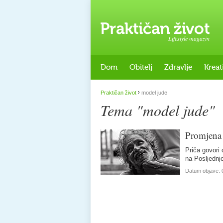
Lifestyle magazin
Dom
Obitelj
Zdravlje
Kreat
›
Praktičan život
model jude
Tema "model jude"
Promjena
Priča govori
na Posljednj
Datum objave: