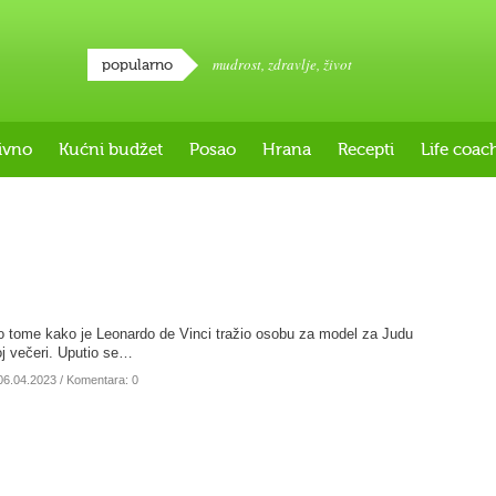
mudrost
,
zdravlje
,
život
popularno
ivno
Kućni budžet
Posao
Hrana
Recepti
Life coac
 o tome kako je Leonardo de Vinci tražio osobu za model za Judu
oj večeri. Uputio se…
06.04.2023
/ Komentara: 0