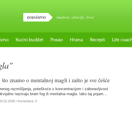
mudrost
,
zdravlje
,
život
popularno
ivno
Kućni budžet
Posao
Hrana
Recepti
Life coac
la"
 što znamo o mentalnoj magli i zašto je sve češće
mo?
renog razmišljanja, poteškoće s koncentracijom i zaboravljivost
kvijalno nazivaju brain fog ili mentalna magla. Iako taj pojam…
26.02.2026
/ Komentara: 0