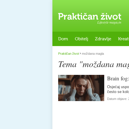
Lifestyle magazin
Dom
Obitelj
Zdravlje
Kreat
›
Praktičan život
moždana magla
Tema "moždana mag
Brain fog:
spominje
Osjećaj uspo
često se kolo
Datum objave: