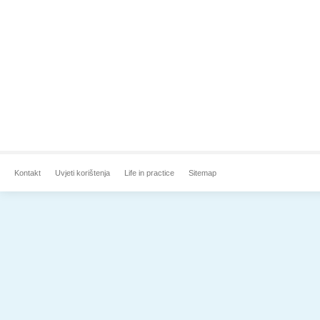
Kontakt
Uvjeti korištenja
Life in practice
Sitemap