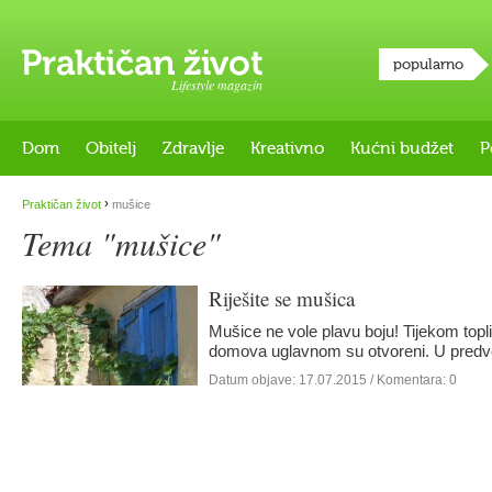
popularno
Lifestyle magazin
Dom
Obitelj
Zdravlje
Kreativno
Kućni budžet
P
›
Praktičan život
mušice
Tema "mušice"
Riješite se mušica
Mušice ne vole plavu boju! Tijekom topli
domova uglavnom su otvoreni. U pred
Datum objave:
17.07.2015
/ Komentara: 0