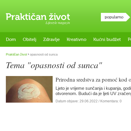
popularno
Lifestyle magazin
Dom
Obitelj
Zdravlje
Kreativno
Kućni budžet
P
›
Praktičan život
opasnosti od sunca
Tema "opasnosti od sunca"
Prirodna sredstva za pomoć kod 
Ljeto je vrijeme sunčanja i kupanja, go
otvorenom. Budući da je ljeti UV zračen
Datum objave:
29.06.2022
/ Komentara: 0