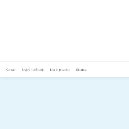
Kontakt
Uvjeti korištenja
Life in practice
Sitemap