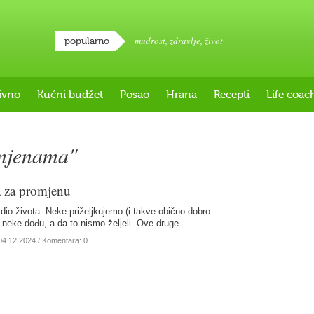
mudrost
,
zdravlje
,
život
popularno
ivno
Kućni budžet
Posao
Hrana
Recepti
Life coac
omjenama"
ja za promjenu
dio života. Neke priželjkujemo (i takve obično dobro
 neke dođu, a da to nismo željeli. Ove druge…
04.12.2024
/ Komentara: 0