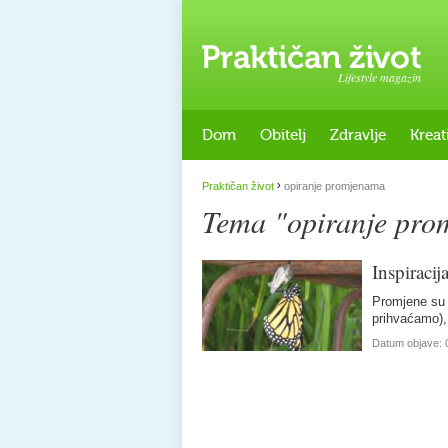
Lifestyle magazin
Dom
Obitelj
Zdravlje
Kreat
›
Praktičan život
opiranje promjenama
Tema "opiranje pr
Inspiraci
Promjene su 
prihvaćamo),
Datum objave: