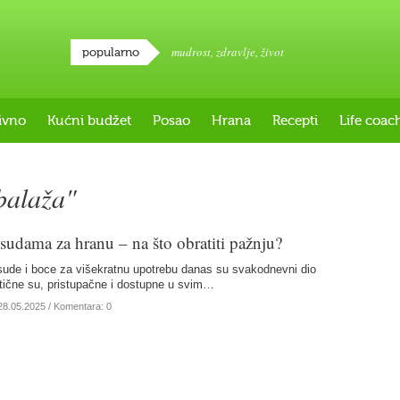
mudrost
,
zdravlje
,
život
popularno
ivno
Kućni budžet
Posao
Hrana
Recepti
Life coac
balaža"
udama za hranu – na što obratiti pažnju?
sude i boce za višekratnu upotrebu danas su svakodnevni dio
ktične su, pristupačne i dostupne u svim…
28.05.2025
/ Komentara: 0