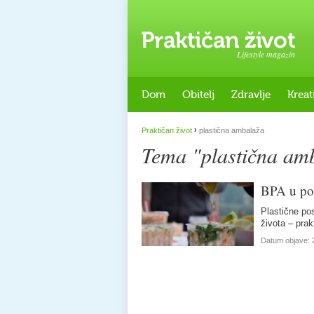
Lifestyle magazin
Dom
Obitelj
Zdravlje
Kreat
›
Praktičan život
plastična ambalaža
Tema "plastična am
BPA u pos
Plastične po
života – pra
Datum objave: