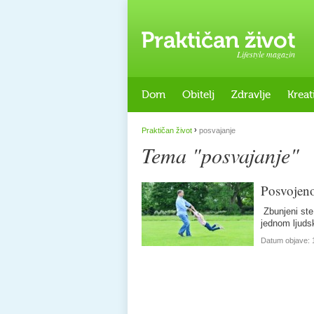
Lifestyle magazin
Dom
Obitelj
Zdravlje
Kreat
›
Praktičan život
posvajanje
Tema "posvajanje"
Posvojeno
Zbunjeni ste…
jednom ljud
Datum objave: