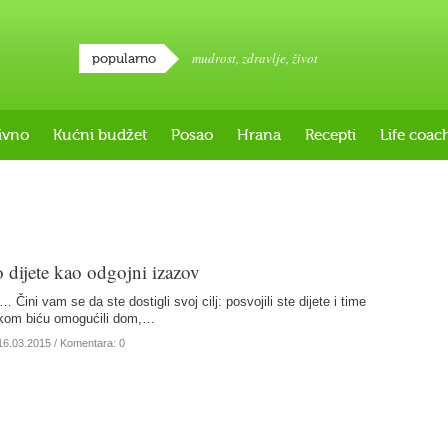
mudrost
,
zdravlje
,
život
popularno
ivno
Kućni budžet
Posao
Hrana
Recepti
Life coac
 dijete kao odgojni izazov
 Čini vam se da ste dostigli svoj cilj: posvojili ste dijete i time
skom biću omogućili dom,…
16.03.2015
/ Komentara: 0