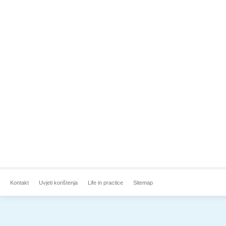
Kontakt
Uvjeti korištenja
Life in practice
Sitemap