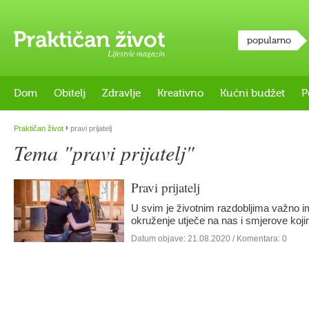
popularno
Lifestyle magazin
Dom
Obitelj
Zdravlje
Kreativno
Kućni budžet
P
›
Praktičan život
pravi prijatelj
Tema "pravi prijatelj"
Pravi prijatelj
U svim je životnim razdobljima važno im
okruženje utječe na nas i smjerove ko
Datum objave:
21.08.2020
/ Komentara: 0