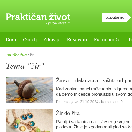
popularno
Lifestyle magazin
Dom
Obitelj
Zdravlje
Kreativno
Kućni budžet
P
›
Praktičan život
žir
Tema "žir"
Žirevi – dekoracija i zaštita od pa
Kad zahladi pauci traže toplo i sigurno m
da ćemo ih češće pronalaziti u svom 
Datum objave:
21.10.2024
/ Komentara: 0
Žir do žira
Patuljci sa kapicama… Jesen je vrijeme
plodova. Žir je je zgodan mali plod sa 