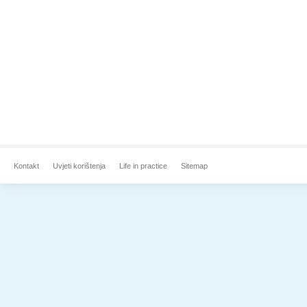
Kontakt
Uvjeti korištenja
Life in practice
Sitemap