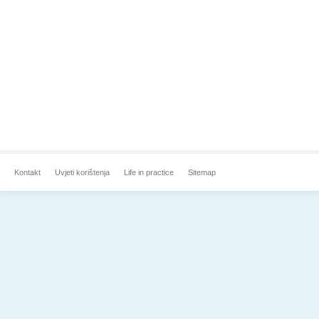
Kontakt
Uvjeti korištenja
Life in practice
Sitemap