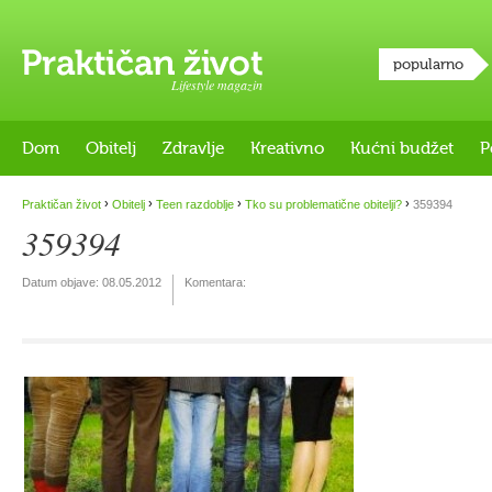
popularno
Lifestyle magazin
Dom
Obitelj
Zdravlje
Kreativno
Kućni budžet
P
›
›
›
›
Praktičan život
Obitelj
Teen razdoblje
Tko su problematične obitelji?
359394
359394
Datum objave:
08.05.2012
Komentara: