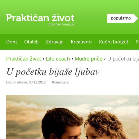
popularno
Lifestyle magazin
Dom
Obitelj
Zdravlje
Kreativno
Kućni budžet
P
›
›
›
Praktičan život
Life coach
Mudre priče
U početku bij
U početku bijaše ljubav
Datum objave:
08.12.2012
Komentara: