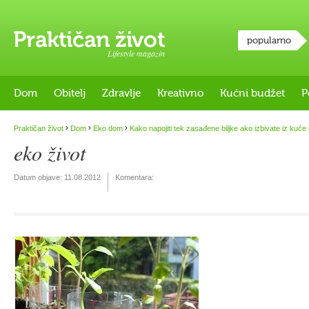
popularno
Lifestyle magazin
Dom
Obitelj
Zdravlje
Kreativno
Kućni budžet
P
›
›
›
Praktičan život
Dom
Eko dom
Kako napojiti tek zasađene biljke ako izbivate iz kuće
eko život
Datum objave:
11.08.2012
Komentara: