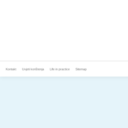
Kontakt
Uvjeti korištenja
Life in practice
Sitemap