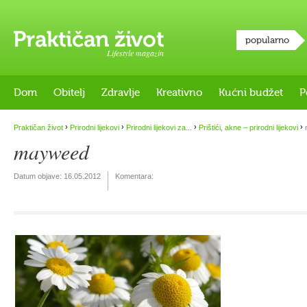
popularno
Lifestyle magazin
Dom
Obitelj
Zdravlje
Kreativno
Kućni budžet
P
›
›
›
›
Praktičan život
Prirodni lijekovi
Prirodni lijekovi za...
Prištići, akne – prirodni lijekovi
mayweed
Datum objave:
16.05.2012
Komentara: