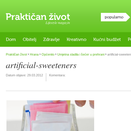
popularno
Lifestyle magazin
Dom
Obitelj
Zdravlje
Kreativno
Kućni budžet
P
›
›
›
›
Praktičan život
Hrana
Općenito
Umjetna sladila i šećer u prehrani
artificial-sweete
artificial-sweeteners
Datum objave:
29.03.2012
Komentara: