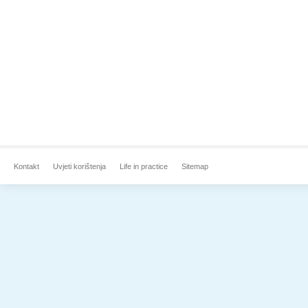
Kontakt
Uvjeti korištenja
Life in practice
Sitemap