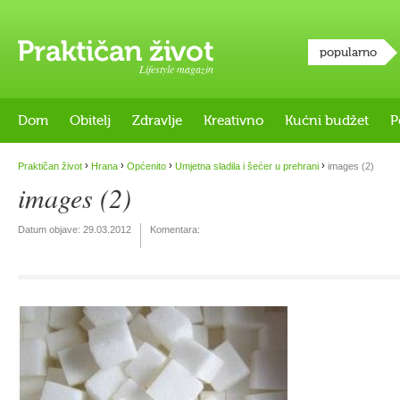
popularno
Lifestyle magazin
Dom
Obitelj
Zdravlje
Kreativno
Kućni budžet
P
›
›
›
›
Praktičan život
Hrana
Općenito
Umjetna sladila i šećer u prehrani
images (2)
images (2)
Datum objave:
29.03.2012
Komentara: