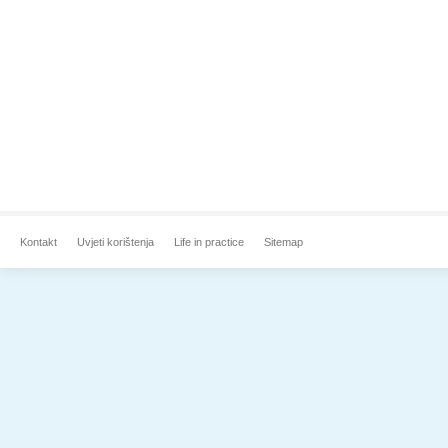
Kontakt
Uvjeti korištenja
Life in practice
Sitemap