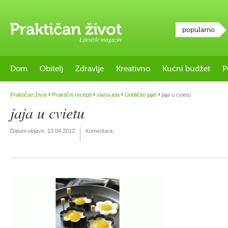
popularno
Lifestyle magazin
Dom
Obitelj
Zdravlje
Kreativno
Kućni budžet
P
›
›
›
›
Praktičan život
Praktični recepti
slana jela
Uobličite jaje!
jaja u cvietu
jaja u cvietu
Datum objave:
13.04.2012
Komentara: