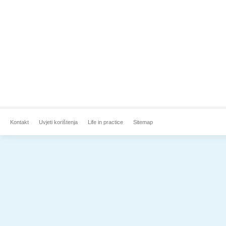
Kontakt
Uvjeti korištenja
Life in practice
Sitemap