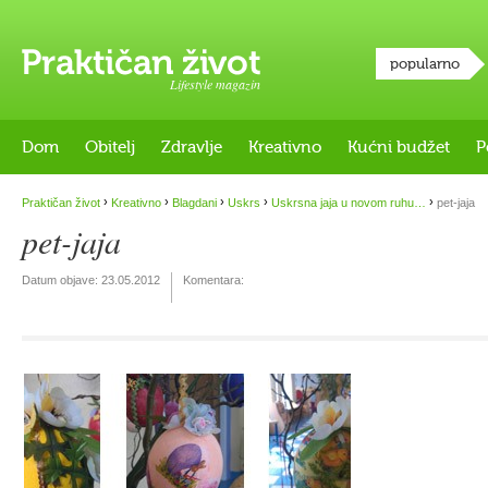
popularno
Lifestyle magazin
Dom
Obitelj
Zdravlje
Kreativno
Kućni budžet
P
›
›
›
›
›
Praktičan život
Kreativno
Blagdani
Uskrs
Uskrsna jaja u novom ruhu…
pet-jaja
pet-jaja
Datum objave:
23.05.2012
Komentara: