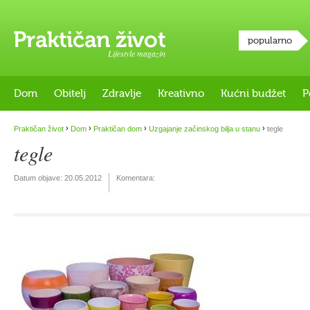
popularno
Lifestyle magazin
Dom
Obitelj
Zdravlje
Kreativno
Kućni budžet
P
›
›
›
›
Praktičan život
Dom
Praktičan dom
Uzgajanje začinskog bilja u stanu
tegle
tegle
Datum objave:
20.05.2012
Komentara: