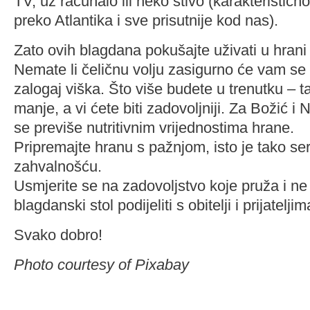
TV, uz računalo ili neko štivo (karakteristično
preko Atlantika i sve prisutnije kod nas).
Zato ovih blagdana pokušajte uživati u hran
Nemate li čeličnu volju zasigurno će vam se 
zalogaj viška. Što više budete u trenutku – ta
manje, a vi ćete biti zadovoljniji. Za Božić i
se previše nutritivnim vrijednostima hrane.
Pripremajte hranu s pažnjom, isto je tako serv
zahvalnošću.
Usmjerite se na zadovoljstvo koje pruža i ne
blagdanski stol podijeliti s obitelji i prijateljim
Svako dobro!
Photo courtesy of Pixabay