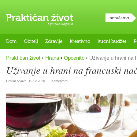
popularno
Lifestyle magazin
Dom
Obitelj
Zdravlje
Kreativno
Kućni budžet
P
›
›
›
Praktičan život
Hrana
Općenito
Uživanje u hrani na f
Uživanje u hrani na francuski na
Datum objave:
15.12.2020
Komentara: