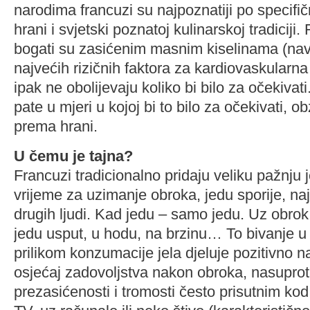
narodima francuzi su najpoznatiji po specifi
hrani i svjetski poznatoj kulinarskoj tradiciji.
bogati su zasićenim masnim kiselinama (na
najvećih rizičnih faktora za kardiovaskularna
ipak ne obolijevaju koliko bi bilo za očekivati.
pate u mjeri u kojoj bi to bilo za očekivati, o
prema hrani.
U čemu je tajna?
Francuzi tradicionalno pridaju veliku pažnju 
vrijeme za uzimanje obroka, jedu sporije, na
drugih ljudi. Kad jedu – samo jedu. Uz obrok
jedu usput, u hodu, na brzinu… To bivanje u 
prilikom konzumacije jela djeluje pozitivno na 
osjećaj zadovoljstva nakon obroka, nasuprot
prezasićenosti i tromosti često prisutnim ko