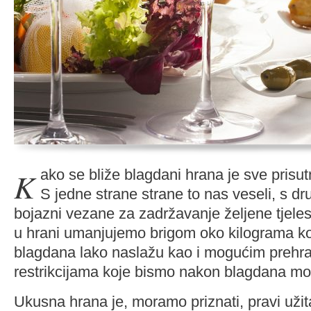
Kako se bliže blagdani hrana je sve prisutnija svuda oko nas.
S jedne strane strane to nas veseli, s 
bojazni vezane za zadržavanje željene tjele
u hrani umanjujemo brigom oko kilograma koj
blagdana lako naslažu kao i mogućim preh
restrikcijama koje bismo nakon blagdana mor
Ukusna hrana je, moramo priznati, pravi už