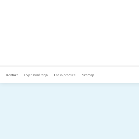
Kontakt
Uvjeti korištenja
Life in practice
Sitemap