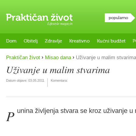
popularno
Lifestyle magazin
Dom
Obitelj
Zdravlje
Kreativno
Kućni budžet
P
›
›
Praktičan život
Misao dana
Uživanje u malim stvarim
Uživanje u malim stvarima
Datum objave:
03.05.2011
Komentara:
Punina življenja stvara se kroz uživanje u