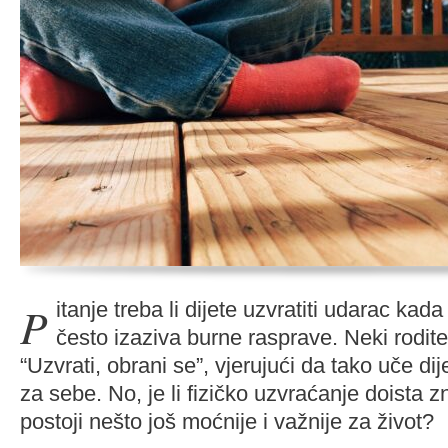
Pitanje treba li dijete uzvratiti udarac kada ga netko prvi udari
često izaziva burne rasprave. Neki roditel
“Uzvrati, obrani se”, vjerujući da tako uče d
za sebe. No, je li fizičko uzvraćanje doista z
postoji nešto još moćnije i važnije za život?