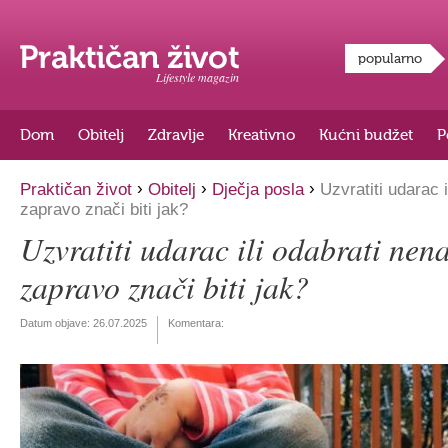
popularno
Lifestyle magazin
Dom
Obitelj
Zdravlje
Kreativno
Kućni budžet
P
›
›
›
Praktičan život
Obitelj
Dječja posla
Uzvratiti udarac i
zapravo znači biti jak?
Uzvratiti udarac ili odabrati nena
zapravo znači biti jak?
Datum objave:
26.07.2025
Komentara: