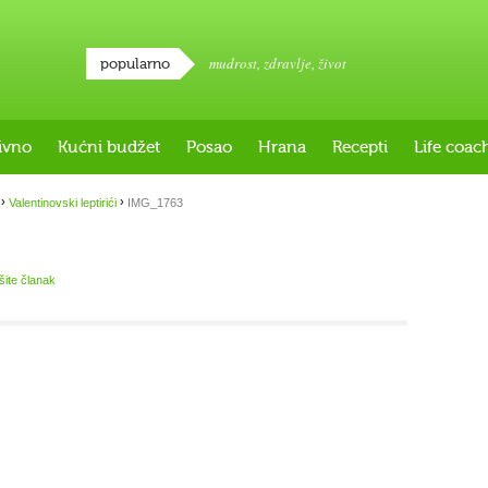
mudrost
,
zdravlje
,
život
popularno
ivno
Kućni budžet
Posao
Hrana
Recepti
Life coac
›
›
Valentinovski leptirići
IMG_1763
išite članak