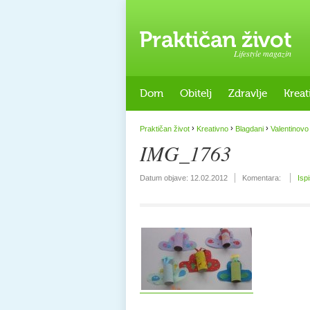
Lifestyle magazin
Dom
Obitelj
Zdravlje
Kreat
›
›
›
Praktičan život
Kreativno
Blagdani
Valentinovo
IMG_1763
Datum objave:
12.02.2012
Komentara:
Isp