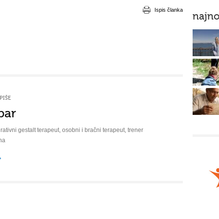
Ispis članka
najno
PIŠE
bar
rativni gestalt terapeut, osobni i bračni terapeut, trener
na