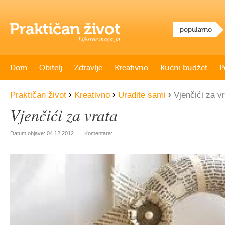
popularno
Lifestyle magazin
Dom
Obitelj
Zdravlje
Kreativno
Kućni budžet
P
›
›
›
Praktičan život
Kreativno
Uradite sami
Vjenčići za v
Vjenčići za vrata
Datum objave:
04.12.2012
Komentara: