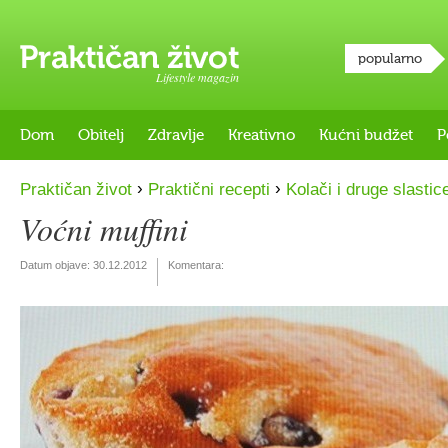
popularno
Lifestyle magazin
Dom
Obitelj
Zdravlje
Kreativno
Kućni budžet
P
›
›
Praktičan život
Praktični recepti
Kolači i druge slastic
Voćni muffini
Datum objave:
30.12.2012
Komentara: