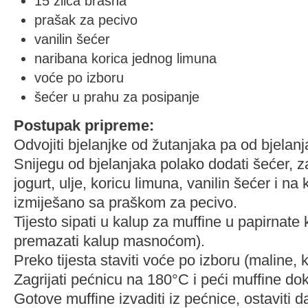
15 žlica brašna
prašak za pecivo
vanilin šećer
naribana korica jednog limuna
voće po izboru
šećer u prahu za posipanje
Postupak pripreme:
Odvojiti bjelanjke od žutanjaka pa od bjelanj
Snijegu od bjelanjaka polako dodati šećer, z
jogurt, ulje, koricu limuna, vanilin šećer i na
izmiješano sa praškom za pecivo.
Tijesto sipati u kalup za muffine u papirnate k
premazati kalup masnoćom).
Preko tijesta staviti voće po izboru (maline, 
Zagrijati pećnicu na 180°C i peći muffine d
Gotove muffine izvaditi iz pećnice, ostaviti 