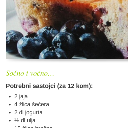
Sočno i voćno…
Potrebni sastojci (za 12 kom):
2 jaja
4 žlica šećera
2 dl jogurta
½ dl ulja