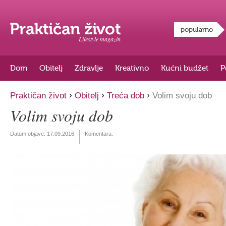
popularno
Lifestyle magazin
Dom
Obitelj
Zdravlje
Kreativno
Kućni budžet
P
›
›
›
Praktičan život
Obitelj
Treća dob
Volim svoju dob
Volim svoju dob
Datum objave:
17.09.2016
Komentara: