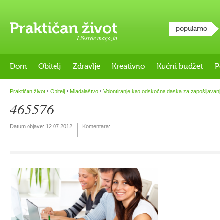
popularno
Lifestyle magazin
Dom
Obitelj
Zdravlje
Kreativno
Kućni budžet
P
›
›
›
Praktičan život
Obitelj
Mladalaštvo
Volontiranje kao odskočna daska za zapošljavan
465576
Datum objave:
12.07.2012
Komentara: