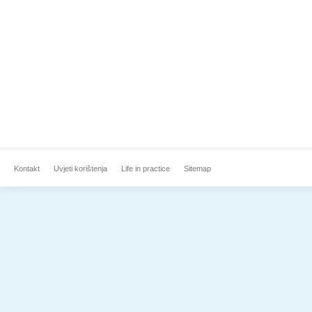
Kontakt
Uvjeti korištenja
Life in practice
Sitemap