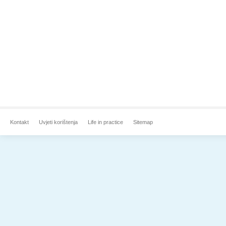
Kontakt
Uvjeti korištenja
Life in practice
Sitemap