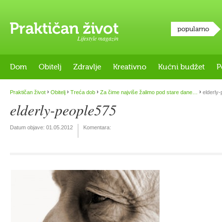
popularno
Lifestyle magazin
Dom
Obitelj
Zdravlje
Kreativno
Kućni budžet
P
›
›
›
›
Praktičan život
Obitelj
Treća dob
Za čime najviše žalimo pod stare dane…
elderly-
elderly-people575
Datum objave:
01.05.2012
Komentara: