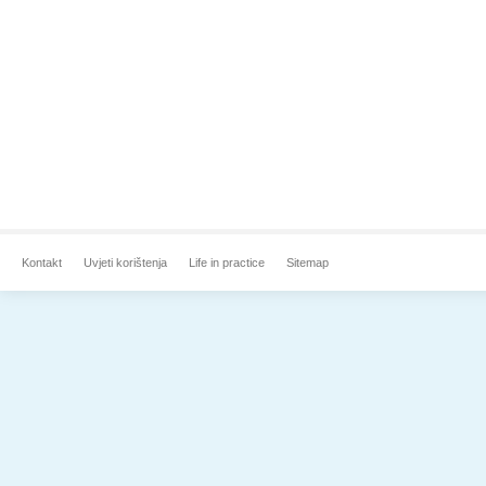
Kontakt
Uvjeti korištenja
Life in practice
Sitemap