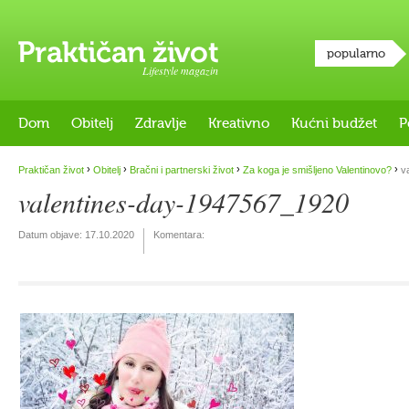
popularno
Lifestyle magazin
Dom
Obitelj
Zdravlje
Kreativno
Kućni budžet
P
›
›
›
›
Praktičan život
Obitelj
Bračni i partnerski život
Za koga je smišljeno Valentinovo?
va
valentines-day-1947567_1920
Datum objave:
17.10.2020
Komentara: