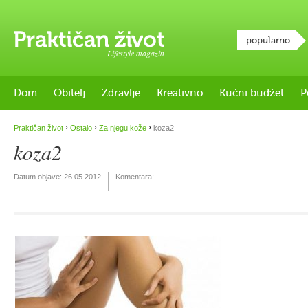
popularno
Lifestyle magazin
Dom
Obitelj
Zdravlje
Kreativno
Kućni budžet
P
›
›
›
Praktičan život
Ostalo
Za njegu kože
koza2
koza2
Datum objave:
26.05.2012
Komentara: