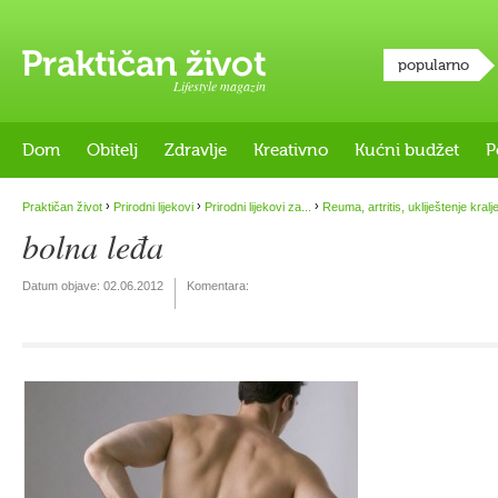
popularno
Lifestyle magazin
Dom
Obitelj
Zdravlje
Kreativno
Kućni budžet
P
›
›
›
Praktičan život
Prirodni lijekovi
Prirodni lijekovi za...
Reuma, artritis, ukliještenje kralj
bolna leđa
Datum objave:
02.06.2012
Komentara: