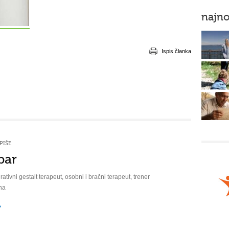
najno
Ispis članka
PIŠE
bar
rativni gestalt terapeut, osobni i bračni terapeut, trener
na