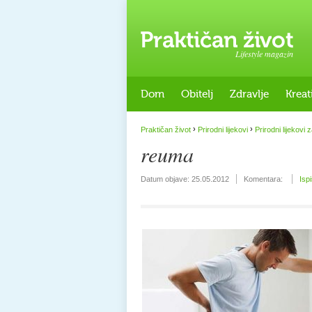
Lifestyle magazin
Dom
Obitelj
Zdravlje
Kreat
›
›
Praktičan život
Prirodni lijekovi
Prirodni lijekovi z
reuma
Datum objave:
25.05.2012
Komentara:
Isp