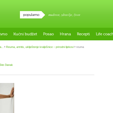
mudrost
,
zdravlje
,
život
popularno
ivno
Kućni budžet
Posao
Hrana
Recepti
Life coac
›
›
a...
Reuma, artritis, ukliještenje kralješnice – prirodni lijekovi
reuma
išite članak