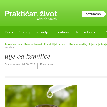
popularno
Lifestyle magazin
Dom
Obitelj
Zdravlje
Kreativno
Kućni budžet
P
›
›
›
Praktičan život
Prirodni lijekovi
Prirodni lijekovi za...
Reuma, artritis, ukliještenje kralj
kamilice
ulje od kamilice
Datum objave:
01.06.2012
Komentara: