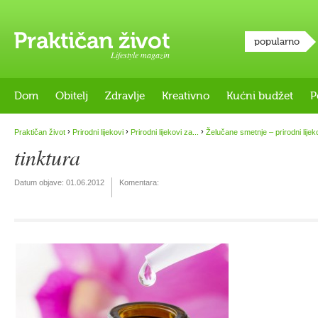
popularno
Lifestyle magazin
Dom
Obitelj
Zdravlje
Kreativno
Kućni budžet
P
›
›
›
Praktičan život
Prirodni lijekovi
Prirodni lijekovi za...
Želučane smetnje – prirodni lijek
tinktura
Datum objave:
01.06.2012
Komentara: