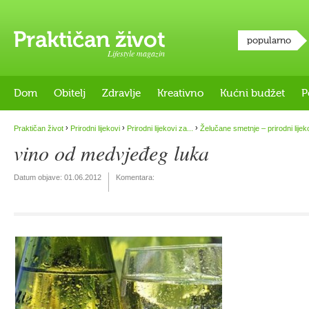
popularno
Lifestyle magazin
Dom
Obitelj
Zdravlje
Kreativno
Kućni budžet
P
›
›
›
Praktičan život
Prirodni lijekovi
Prirodni lijekovi za...
Želučane smetnje – prirodni lijek
vino od medvjeđeg luka
Datum objave:
01.06.2012
Komentara: