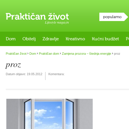
popularno
Lifestyle magazin
Dom
Obitelj
Zdravlje
Kreativno
Kućni budžet
P
›
›
›
›
Praktičan život
Dom
Praktičan dom
Zamjena prozora – štednja energije
proz
proz
Datum objave:
19.05.2012
Komentara: