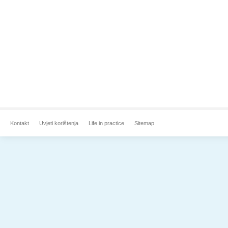
Kontakt
Uvjeti korištenja
Life in practice
Sitemap