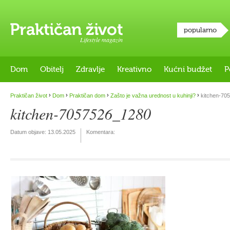
popularno
Lifestyle magazin
Dom
Obitelj
Zdravlje
Kreativno
Kućni budžet
P
›
›
›
›
Praktičan život
Dom
Praktičan dom
Zašto je važna urednost u kuhinji?
kitchen-70
kitchen-7057526_1280
Datum objave:
13.05.2025
Komentara: