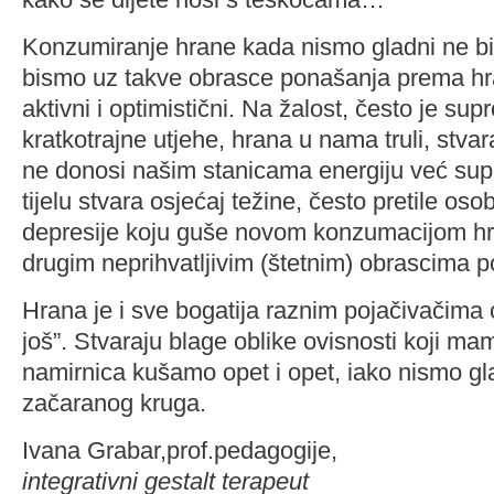
Konzumiranje hrane kada nismo gladni ne bi
bismo uz takve obrasce ponašanja prema hran
aktivni i optimistični. Na žalost, često je su
kratkotrajne utjehe, hrana u nama truli, stvar
ne donosi našim stanicama energiju već s
tijelu stvara osjećaj težine, često pretile oso
depresije koju guše novom konzumacijom hra
drugim neprihvatljivim (štetnim) obrascima 
Hrana je i sve bogatija raznim pojačivačima 
još”. Stvaraju blage oblike ovisnosti koji ma
namirnica kušamo opet i opet, iako nismo gl
začaranog kruga.
Ivana Grabar,prof.pedagogije,
integrativni gestalt terapeut