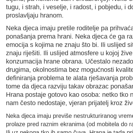
tugu, i strah, i veselje, i radost, i pobjedu, 
proslavljaju hranom.
Neka djeca imaju pretile roditelje pa prihvać
ponašanja prema hrani. Neka djeca će ga raz
emocija s kojima ne znaju što bi. Ili uslijed s
znaju riješiti. Ili uslijed atmosfere u kojoj živ
konzumacija hrane obrana. Učestalo nezado
drugima, okolnostima bez mogućnosti kvalite
definiranja problema te alata rješavanja pro
tome da djeca razviju takav obrazac ponaša
Hrana postaje gotovo kao osoba: netko tko na
nam često nedostaje, vjeran prijatelj kroz živ
Neka djeca imaju previše nestrukturiranog vrem
prolaze pred raznim ekranima (od mobitela do ra
Ili uz nekoga tko ih samo čuva. Hrana je tada prijat