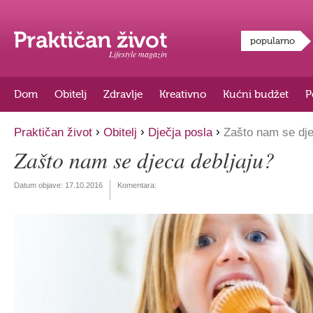
popularno
Lifestyle magazin
Dom
Obitelj
Zdravlje
Kreativno
Kućni budžet
P
›
›
›
Praktičan život
Obitelj
Dječja posla
Zašto nam se dje
Zašto nam se djeca debljaju?
Datum objave:
17.10.2016
Komentara: