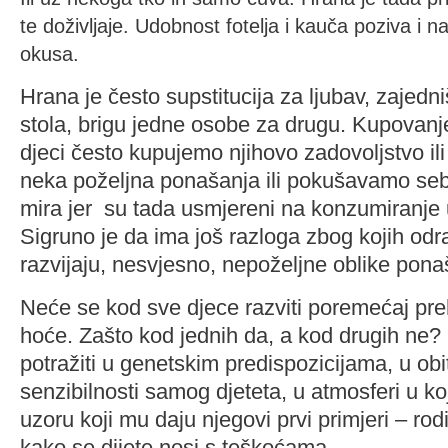
te doživljaje. Udobnost fotelja i kauča poziva i
okusa.
Hrana je često supstitucija za ljubav, zajedn
stola, brigu jedne osobe za drugu. Kupovan
djeci često kupujemo njihovo zadovoljstvo il
neka poželjna ponašanja ili pokušavamo sebi
mira jer su tada usmjereni na konzumiranje 
Sigruno je da ima još razloga zbog kojih odr
razvijaju, nesvjesno, nepoželjne oblike pona
Neće se kod sve djece razviti poremećaj pre
hoće. Zašto kod jednih da, a kod drugih ne? 
potražiti u genetskim predispozicijama, u obi
senzibilnosti samog djeteta, u atmosferi u koj
uzoru koji mu daju njegovi prvi primjeri – rodi
kako se dijete nosi s teškoćama…