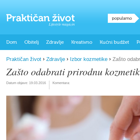
popularno
Lifestyle magazin
Dom
Obitelj
Zdravlje
Kreativno
Kućni budžet
P
›
›
›
Praktičan život
Zdravlje
Izbor kozmetike
Zašto odabr
Zašto odabrati prirodnu kozmeti
Datum objave:
19.03.2016
Komentara: