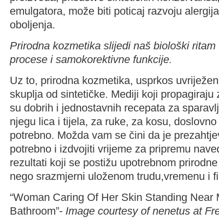
emulgatora, može biti poticaj razvoju alergija
oboljenja.
Prirodna kozmetika slijedi naš biološki ritam 
procese i samokorektivne funkcije.
Uz to, prirodna kozmetika, usprkos uvriježen
skuplja od sintetičke. Mediji koji propagiraju
su dobrih i jednostavnih recepata za sparavl
njegu lica i tijela, za ruke, za kosu, doslovn
potrebno. Možda vam se čini da je prezahtje
potrebno i izdvojiti vrijeme za pripremu nav
rezultati koji se postižu upotrebnom prirodn
nego srazmjerni uloženom trudu,vremenu i f
“Woman Caring Of Her Skin Standing Near M
Bathroom”-
Image courtesy of nenetus at Fr