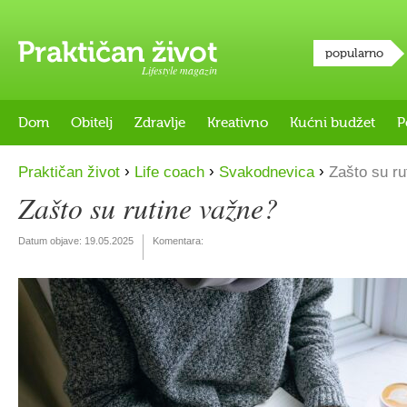
popularno
Lifestyle magazin
Dom
Obitelj
Zdravlje
Kreativno
Kućni budžet
P
›
›
›
Praktičan život
Life coach
Svakodnevica
Zašto su ru
Zašto su rutine važne?
Datum objave:
19.05.2025
Komentara: