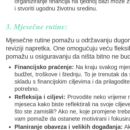
organiziranje financija na tjednoj bazi može z
i stvoriti ugodnu životnu sredinu.
3. Mjesečne rutine:
Mjesečne rutine pomažu u održavanju dugoroč
reviziji napretka. One omogućuju veću fleksib
pomažu u osiguravanju da ništa bitno ne bu
Financijsko praćenje:
Na kraju svakog mjes
budžet, troškove i štednju. To je trenutak da
skladu s financijskim ciljevima i da prilagodit
potrebno.
Refleksija i ciljevi:
Provodite neko vrijeme 
mjeseca kako biste reflektirali na svoje ciljeve
što ste zamislili? Ako ne, koje promjene treb
vam pomaže da ostanete motivirani i fokusira
Planiranje obaveza i velikih događanja:
Ak