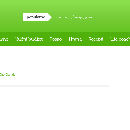
mudrost
,
zdravlje
,
život
popularno
ivno
Kućni budžet
Posao
Hrana
Recepti
Life coac
išite članak