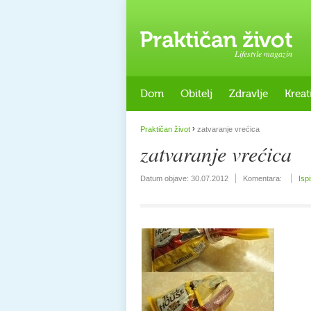
Lifestyle magazin
Dom
Obitelj
Zdravlje
Kreat
›
Praktičan život
zatvaranje vrećica
zatvaranje vrećica
Datum objave:
30.07.2012
Komentara:
Isp