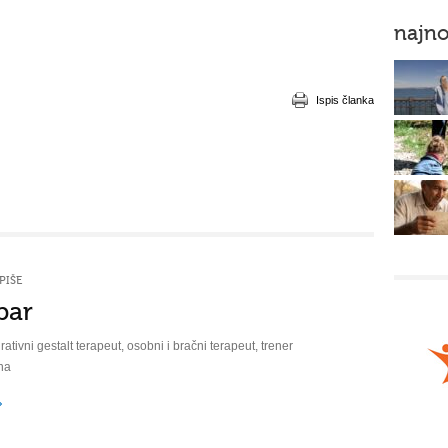
najno
Ispis članka
PIŠE
bar
rativni gestalt terapeut, osobni i bračni terapeut, trener
na