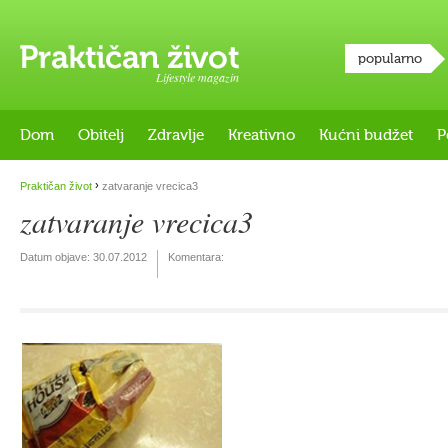
popularno
Lifestyle magazin
Dom
Obitelj
Zdravlje
Kreativno
Kućni budžet
P
›
Praktičan život
zatvaranje vrecica3
zatvaranje vrecica3
Datum objave:
30.07.2012
Komentara: