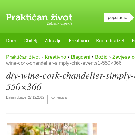
popularno
Lifestyle magazin
Dom
Obitelj
Zdravlje
Kreativno
Kućni budžet
P
›
›
›
›
Praktičan život
Kreativno
Blagdani
Božić
Zavjesa o
wine-cork-chandelier-simply-chic-events1-550×366
diy-wine-cork-chandelier-simply-
550×366
Datum objave:
27.12.2012
Komentara: