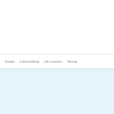
Kontakt
Uvjeti korištenja
Life in practice
Sitemap